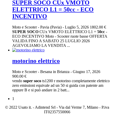
SUPER SOCO CUx VMOTO
ELETTRICO L1 = 50cc - ECO
INCENTIVO
Moto e Scooter
-
Pavia (Pavia)
-
Luglio 5, 2026
1802.00 €
SUPER
SOCO
CUx VMOTO ELETTRICO L1 =
50cc
-
ECO INCENTIVO Moto - Scooter ruote basse OFFERTA
VALIDA FINO A SABATO 25 LUGLIO 2026
AGEVOLIAMO LA VENDITA ...
motorino elettrico
Moto e Scooter
-
Besana in Brianza
-
Giugno 17, 2026
900.00 €
vendo
super
soco
ts1200 r motorino completamente elettrico
zero emissioni equivale ad un 50 si guida con patente am
oppure B e si può andare in 2 batt...
1
© 2022 Usato it. - Adintend Srl - Via dal Verme 7, Milano - P.iva
IT02357550066