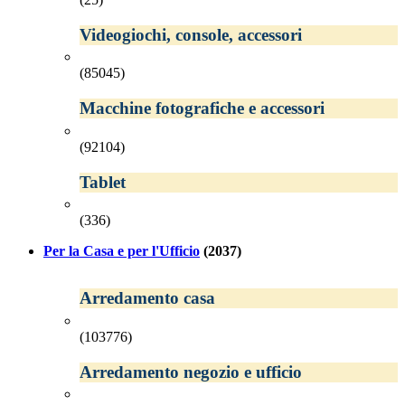
Videogiochi, console, accessori
(85045)
Macchine fotografiche e accessori
(92104)
Tablet
(336)
Per la Casa e per l'Ufficio
(2037)
Arredamento casa
(103776)
Arredamento negozio e ufficio