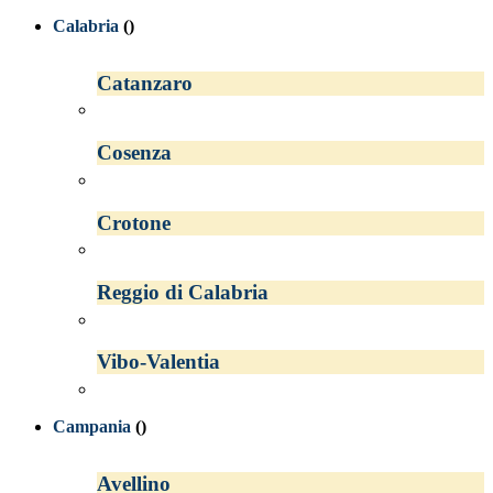
Calabria
()
Catanzaro
Cosenza
Crotone
Reggio di Calabria
Vibo-Valentia
Campania
()
Avellino