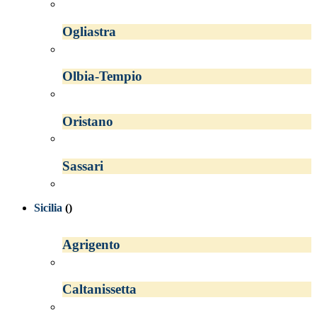
Ogliastra
Olbia-Tempio
Oristano
Sassari
Sicilia
()
Agrigento
Caltanissetta