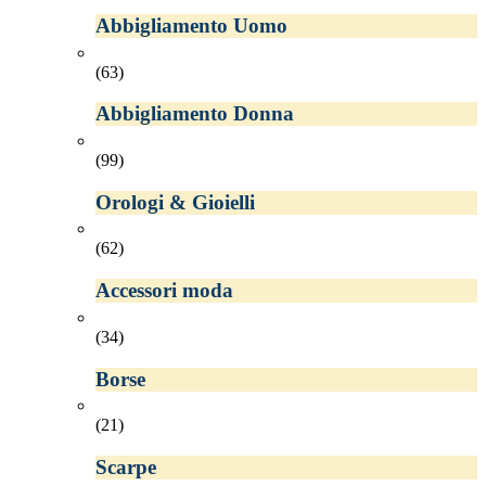
Abbigliamento Uomo
(63)
Abbigliamento Donna
(99)
Orologi & Gioielli
(62)
Accessori moda
(34)
Borse
(21)
Scarpe