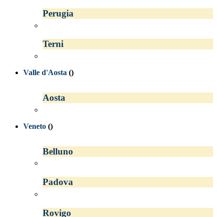
Perugia
Terni
Valle d'Aosta
()
Aosta
Veneto
()
Belluno
Padova
Rovigo