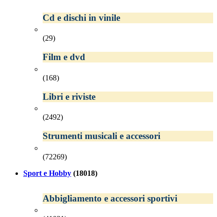
Cd e dischi in vinile
(29)
Film e dvd
(168)
Libri e riviste
(2492)
Strumenti musicali e accessori
(72269)
Sport e Hobby
(18018)
Abbigliamento e accessori sportivi