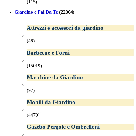
(115)
Giardino e Fai Da Te
(22804)
Attrezzi e accessori da giardino
(48)
Barbecue e Forni
(15019)
Macchine da Giardino
(97)
Mobili da Giardino
(4470)
Gazebo Pergole e Ombrelloni