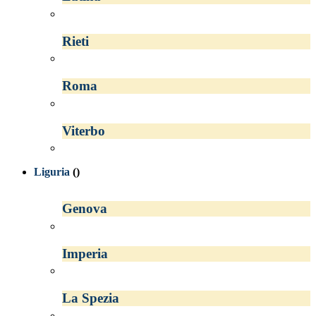
Rieti
Roma
Viterbo
Liguria
()
Genova
Imperia
La Spezia