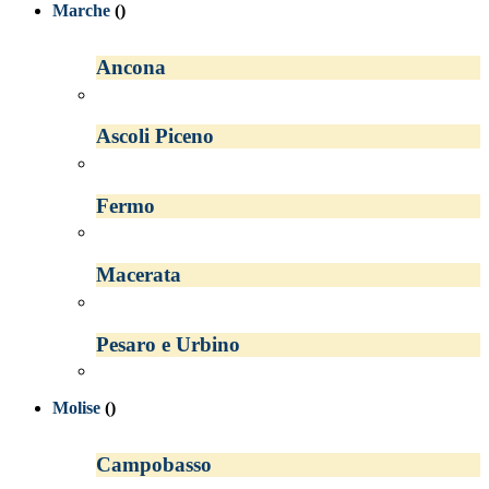
Marche
()
Ancona
Ascoli Piceno
Fermo
Macerata
Pesaro e Urbino
Molise
()
Campobasso