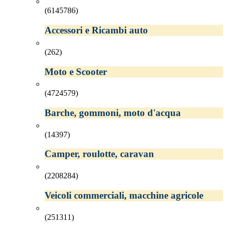
(6145786)
Accessori e Ricambi auto
(262)
Moto e Scooter
(4724579)
Barche, gommoni, moto d'acqua
(14397)
Camper, roulotte, caravan
(2208284)
Veicoli commerciali, macchine agricole
(251311)