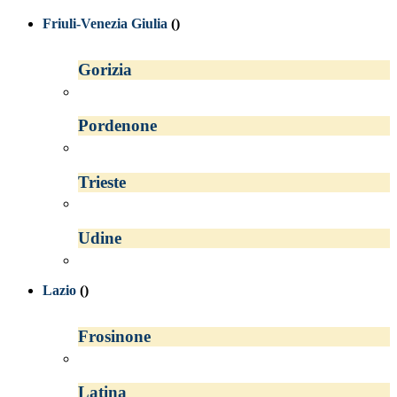
Friuli-Venezia Giulia
()
Gorizia
Pordenone
Trieste
Udine
Lazio
()
Frosinone
Latina