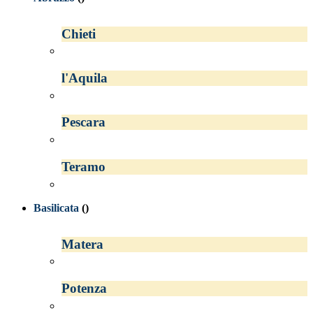
Chieti
l'Aquila
Pescara
Teramo
Basilicata
()
Matera
Potenza