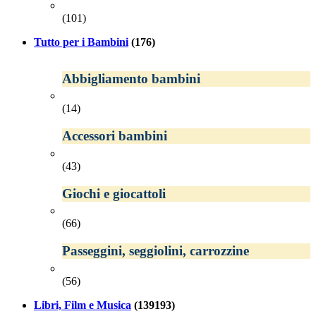
(101)
Tutto per i Bambini
(176)
Abbigliamento bambini
(14)
Accessori bambini
(43)
Giochi e giocattoli
(66)
Passeggini, seggiolini, carrozzine
(56)
Libri, Film e Musica
(139193)