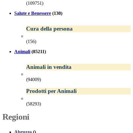
(109751)
Salute e Benessere
(130)
Cura della persona
(156)
Animali
(85211)
Animali in vendita
(94009)
Prodotti per Animali
(58293)
Regioni
Abruzzo
()