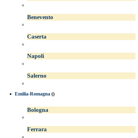
Benevento
Caserta
Napoli
Salerno
Emilia-Romagna
()
Bologna
Ferrara