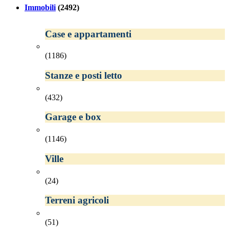
Immobili
(2492)
Case e appartamenti
(1186)
Stanze e posti letto
(432)
Garage e box
(1146)
Ville
(24)
Terreni agricoli
(51)