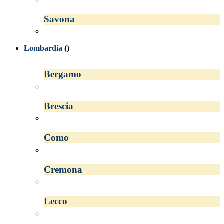
Savona
Lombardia
()
Bergamo
Brescia
Como
Cremona
Lecco