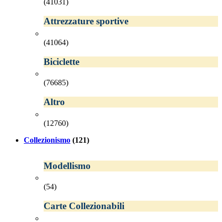
(41031)
Attrezzature sportive
(41064)
Biciclette
(76685)
Altro
(12760)
Collezionismo
(121)
Modellismo
(54)
Carte Collezionabili