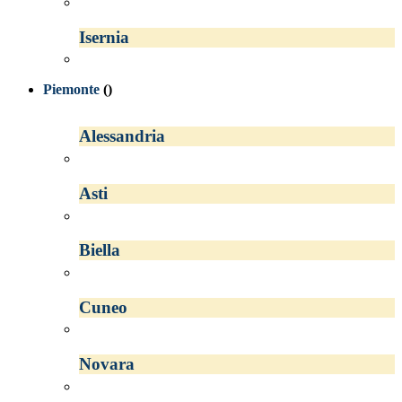
Isernia
Piemonte
()
Alessandria
Asti
Biella
Cuneo
Novara