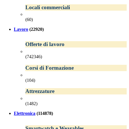
Locali commerciali
(60)
Lavoro
(22920)
Offerte di lavoro
(742346)
Corsi di Formazione
(104)
Attrezzature
(1482)
Elettronica
(114878)
Smartwatch e Wearables