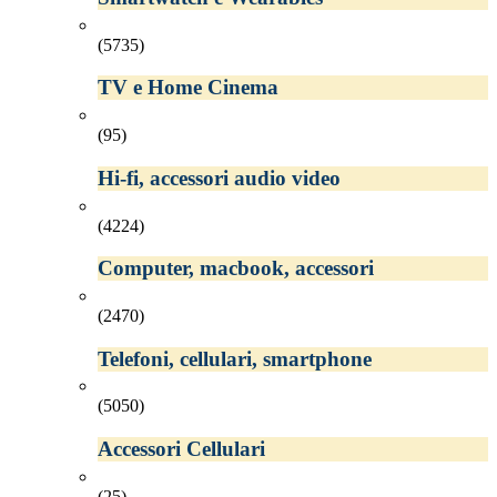
(5735)
TV e Home Cinema
(95)
Hi-fi, accessori audio video
(4224)
Computer, macbook, accessori
(2470)
Telefoni, cellulari, smartphone
(5050)
Accessori Cellulari
(25)