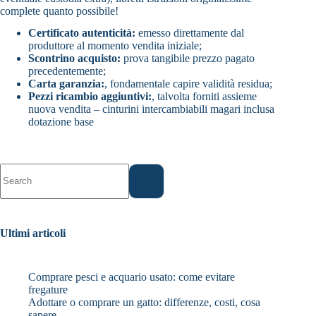
complete quanto possibile!
Certificato autenticità:
emesso direttamente dal
produttore al momento vendita iniziale;
Scontrino acquisto:
prova tangibile prezzo pagato
precedentemente;
Carta garanzia:
, fondamentale capire validità residua;
Pezzi ricambio aggiuntivi:
, talvolta forniti assieme
nuova vendita – cinturini intercambiabili magari inclusa
dotazione base
No
results
Ultimi articoli
Comprare pesci e acquario usato: come evitare
fregature
Adottare o comprare un gatto: differenze, costi, cosa
sapere