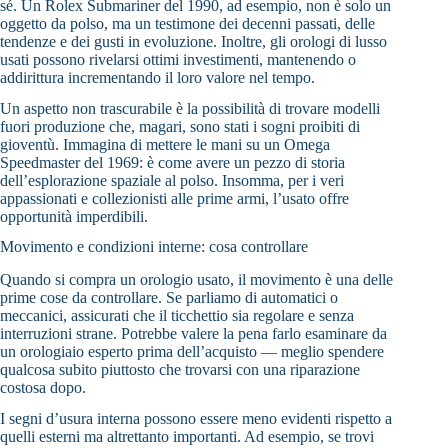
sé. Un Rolex Submariner del 1990, ad esempio, non è solo un
oggetto da polso, ma un testimone dei decenni passati, delle
tendenze e dei gusti in evoluzione. Inoltre, gli orologi di lusso
usati possono rivelarsi ottimi investimenti, mantenendo o
addirittura incrementando il loro valore nel tempo.
Un aspetto non trascurabile è la possibilità di trovare modelli
fuori produzione che, magari, sono stati i sogni proibiti di
gioventù. Immagina di mettere le mani su un Omega
Speedmaster del 1969: è come avere un pezzo di storia
dell’esplorazione spaziale al polso. Insomma, per i veri
appassionati e collezionisti alle prime armi, l’usato offre
opportunità imperdibili.
Movimento e condizioni interne: cosa controllare
Quando si compra un orologio usato, il movimento è una delle
prime cose da controllare. Se parliamo di automatici o
meccanici, assicurati che il ticchettio sia regolare e senza
interruzioni strane. Potrebbe valere la pena farlo esaminare da
un orologiaio esperto prima dell’acquisto — meglio spendere
qualcosa subito piuttosto che trovarsi con una riparazione
costosa dopo.
I segni d’usura interna possono essere meno evidenti rispetto a
quelli esterni ma altrettanto importanti. Ad esempio, se trovi