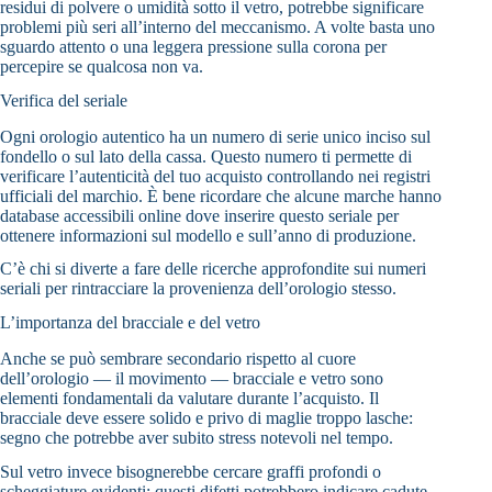
residui di polvere o umidità sotto il vetro, potrebbe significare
problemi più seri all’interno del meccanismo. A volte basta uno
sguardo attento o una leggera pressione sulla corona per
percepire se qualcosa non va.
Verifica del seriale
Ogni orologio autentico ha un numero di serie unico inciso sul
fondello o sul lato della cassa. Questo numero ti permette di
verificare l’autenticità del tuo acquisto controllando nei registri
ufficiali del marchio. È bene ricordare che alcune marche hanno
database accessibili online dove inserire questo seriale per
ottenere informazioni sul modello e sull’anno di produzione.
C’è chi si diverte a fare delle ricerche approfondite sui numeri
seriali per rintracciare la provenienza dell’orologio stesso.
L’importanza del bracciale e del vetro
Anche se può sembrare secondario rispetto al cuore
dell’orologio — il movimento — bracciale e vetro sono
elementi fondamentali da valutare durante l’acquisto. Il
bracciale deve essere solido e privo di maglie troppo lasche:
segno che potrebbe aver subito stress notevoli nel tempo.
Sul vetro invece bisognerebbe cercare graffi profondi o
scheggiature evidenti; questi difetti potrebbero indicare cadute