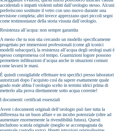
accidentali o impatti violenti subiti dall’orologio stesso. Alcuni
preferiscono sostituire il vetro con uno nuovo durante una
revisione completa; altri invece apprezzano quei piccoli segni
come testimonianze della storia vissuta dall’orologio.
Resistenza all’acqua: non sempre garantita
A meno che tu non stia cercando un modello specificamente
progettato per immersioni professionali (come gli iconici
modelli subacquei), la resistenza all’acqua degli orologi usati è
spesso compromessa col tempo. Guarnizioni logore possono
permettere infiltrazioni d’acqua anche in situazioni comuni
come lavarsi le mani.
È quindi consigliabile effettuare test specifici presso laboratori
autorizzati dopo l’acquisto così da sapere esattamente quale
grado reale abbia l’orologio scelto in termini idrici prima di
metterlo alla prova direttamente sotto acqua corrente!
I documenti: certificati essenziali
Avere i documenti originali dell’orologio può fare tutta la
differenza tra un buon affare e un incubo potenziale (oltre ad
aumentare enormemente la rivendibilità futura). Questi
includono scatola originale (meglio se accompagnata da
eventuale custodia extra), libretti istruzioni originalissime