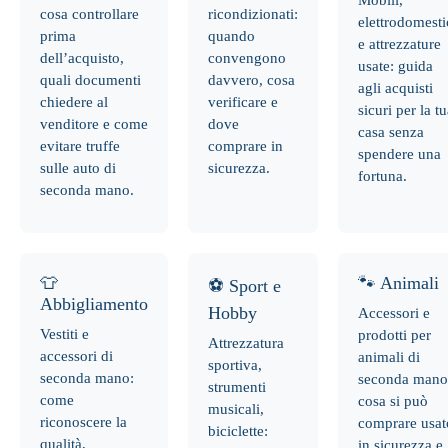
Mobili,
cosa controllare
ricondizionati:
elettrodomesti
prima
quando
e attrezzature
dell’acquisto,
convengono
usate: guida
quali documenti
davvero, cosa
agli acquisti
chiedere al
verificare e
sicuri per la t
venditore e come
dove
casa senza
evitare truffe
comprare in
spendere una
sulle auto di
sicurezza.
fortuna.
seconda mano.
👕
🐾 Animali
⚽ Sport e
Abbigliamento
Hobby
Accessori e
Vestiti e
prodotti per
Attrezzatura
accessori di
animali di
sportiva,
seconda mano:
seconda mano
strumenti
come
cosa si può
musicali,
riconoscere la
comprare usat
biciclette:
qualità,
in sicurezza e