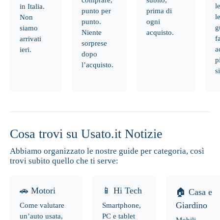
comprare,
subito,
l
in Italia.
punto per
prima di
l
Non
punto.
ogni
g
siamo
Niente
acquisto.
f
arrivati
sorprese
a
ieri.
dopo
p
l’acquisto.
s
Cosa trovi su Usato.it Notizie
Abbiamo organizzato le nostre guide per categoria, così
trovi subito quello che ti serve:
🚗 Motori
📱 Hi Tech
🏠 Casa e
Giardino
Come valutare
Smartphone,
un’auto usata,
PC e tablet