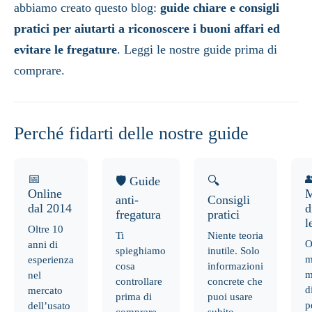
abbiamo creato questo blog:
guide chiare e consigli
pratici per aiutarti a riconoscere i buoni affari ed
evitare le fregature
. Leggi le nostre guide prima di
comprare.
Perché fidarti delle nostre guide
📅

🛡️ Guide
🔍
Online
M
anti-
Consigli
dal 2014
d
fregatura
pratici
l
Oltre 10
Ti
Niente teoria
O
anni di
spieghiamo
inutile. Solo
m
esperienza
cosa
informazioni
m
nel
controllare
concrete che
d
mercato
prima di
puoi usare
p
dell’usato