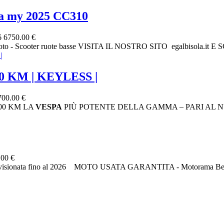
a my 2025 CC310
6
6750.00 €
to - Scooter ruote basse VISITA IL NOSTRO SITO egalbisola.
00 KM | KEYLESS |
700.00 €
900 KM LA
VESPA
PIÙ POTENTE DELLA GAMMA – PARI AL N
.00 €
a e revisionata fino al 2026 MOTO USATA GARANTITA - Motorama Ber