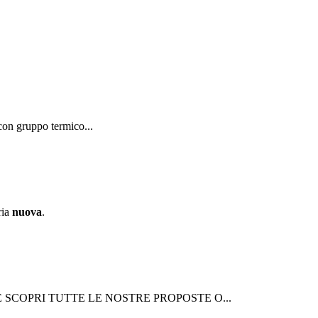
con gruppo termico...
ria
nuova
.
a.it E SCOPRI TUTTE LE NOSTRE PROPOSTE O...