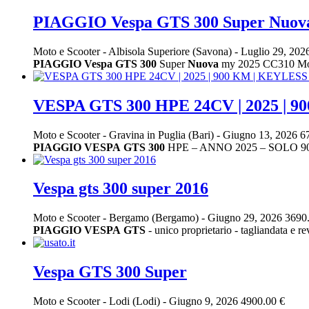
PIAGGIO Vespa GTS 300 Super Nuov
Moto e Scooter
-
Albisola Superiore (Savona)
-
Luglio 29, 202
PIAGGIO
Vespa
GTS
300
Super
Nuova
my 2025 CC310 Mo
VESPA GTS 300 HPE 24CV | 2025 | 9
Moto e Scooter
-
Gravina in Puglia (Bari)
-
Giugno 13, 2026
6
PIAGGIO
VESPA
GTS
300
HPE – ANNO 2025 – SOLO 
Vespa gts 300 super 2016
Moto e Scooter
-
Bergamo (Bergamo)
-
Giugno 29, 2026
3690
PIAGGIO
VESPA
GTS
- unico proprietario - tagliandat
Vespa GTS 300 Super
Moto e Scooter
-
Lodi (Lodi)
-
Giugno 9, 2026
4900.00 €