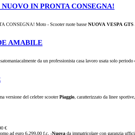
5 - NUOVO IN PRONTA CONSEGNA!
 CONSEGNA! Moto - Scooter ruote basse
NUOVA
VESPA
GTS
ERDE AMABILE
satomaniacalmente da un professionista casa lavoro usata solo periodo es
t
ma versione del celebre scooter
Piaggio
, caratterizzato da linee sportive,
00 €
omo ad euro 6.299,00 f.c. -
Nuova
da immatricolare con garanzia uffici