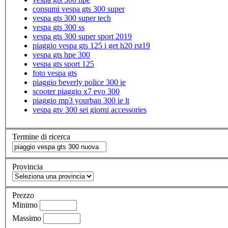
consumi vespa gts 300 super
vespa gts 300 super tech
vespa gts 300 ss
vespa gts 300 super sport 2019
piaggio vespa gts 125 i get h20 rst19
vespa gts hpe 300
vespa gts sport 125
foto vespa gts
piaggio beverly police 300 ie
scooter piaggio x7 evo 300
piaggio mp3 yourban 300 ie lt
vespa gtv 300 sei giorni accessories
Termine di ricerca
Provincia
Prezzo
Minimo
Massimo