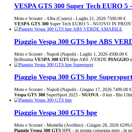
VESPA GTS 300 Super Tech EURO 
Moto e Scooter
-
Alba (Cuneo)
-
Luglio 21, 2026
7500.00 €
VESPA
GTS
300
Super Tech EURO 5 - NUOVO IN PRONTA
Piaggio Vespa 300 GTS hpe ABS V
Moto e Scooter
-
Napoli (Napoli)
-
Luglio 1, 2026
4500.00 €
Bellissima
VESPA
300
GTS
Hpe ABS ,VERDE
PIAGGIO
u
Piaggio Vespa 300 GTS hpe Superspor
Moto e Scooter
-
Napoli (Napoli)
-
Giugno 17, 2026
7490.00 €
Vespa
GTS
300
SuperSport 2025 -
NUOVA
- 0 km - Blu Ulti
Piaggio Vespa 300 GTS hpe
Moto e Scooter
-
Montella (Avellino)
-
Giugno 28, 2026
6299.
Piaggio
Vespa
300
GTS
HPE - in pronta consegna nero - in pr