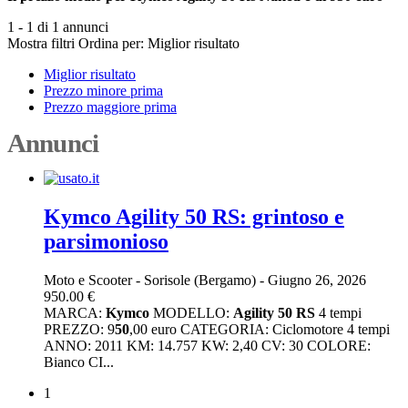
1 - 1 di 1 annunci
Mostra filtri
Ordina per:
Miglior risultato
Miglior risultato
Prezzo minore prima
Prezzo maggiore prima
Annunci
Kymco Agility 50 RS: grintoso e
parsimonioso
Moto e Scooter
-
Sorisole (Bergamo)
-
Giugno 26, 2026
950.00 €
MARCA:
Kymco
MODELLO:
Agility
50
RS
4 tempi
PREZZO: 9
50
,00 euro CATEGORIA: Ciclomotore 4 tempi
ANNO: 2011 KM: 14.757 KW: 2,40 CV: 30 COLORE:
Bianco CI...
1