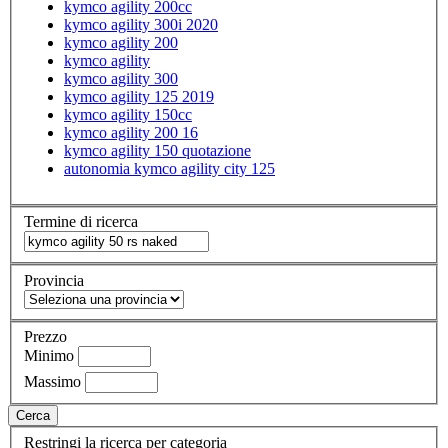
kymco agility 200cc
kymco agility 300i 2020
kymco agility 200
kymco agility
kymco agility 300
kymco agility 125 2019
kymco agility 150cc
kymco agility 200 16
kymco agility 150 quotazione
autonomia kymco agility city 125
Termine di ricerca
Provincia
Prezzo
Minimo
Massimo
Cerca
Restringi la ricerca per categoria