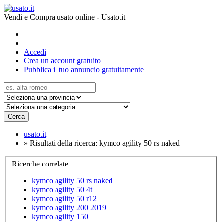
Vendi e Compra usato online - Usato.it
Accedi
Crea un account gratuito
Pubblica il tuo annuncio gratuitamente
Cerca
usato.it
»
Risultati della ricerca: kymco agility 50 rs naked
Ricerche correlate
kymco agility 50 rs naked
kymco agility 50 4t
kymco agility 50 r12
kymco agility 200 2019
kymco agility 150