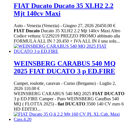
FIAT Ducato Ducato 35 XLH2 2.2
Mjt 140cv Maxi
Auto
-
Venezia (Venezia)
-
Giugno 27, 2026
20450.00 €
FIAT
Ducato
Ducato 35 XLH2 2.2 Mjt 140cv Maxi Altro
Codice vettura: U229219 PREZZO PROMO abbinato alla
FORMULA ALL IN ? 20.450 + IVA ALL IN è una solu...
WEINSBERG CARABUS 540 MQ
2025 FIAT DUCATO 3 p ED.FIRE
Camper, roulotte, caravan
-
Curno (Bergamo)
-
Luglio 2,
2026
110.00 €
WEINSBERG CARABUS 540 MQ 2025
FIAT
DUCATO
3 p ED.FIRE Camper - Puro WEINSBERG CaraBus 540
MQ ( FLOTTA 2025) -
fiat
DUCATO
3500 140 CV euro 6
HD EDITIO...