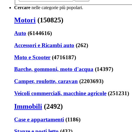
Cercare
nelle categorie più popolari.
Motori
(150825)
Auto
(6144616)
Accessori e Ricambi auto
(262)
Moto e Scooter
(4716187)
Barche, gommoni, moto d'acqua
(14397)
Camper, roulotte, caravan
(2203693)
Veicoli commerciali, macchine agricole
(251231)
Immobili
(2492)
Case e appartamenti
(1186)
Stanze e posti letto
(432)