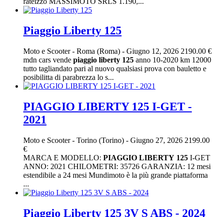
rateizzò MASSIMOTO SRLS 1.190,...
Piaggio Liberty 125
Moto e Scooter
-
Roma (Roma)
-
Giugno 12, 2026
2190.00 €
mdn cars vende
piaggio
liberty
125
anno 10-2020 km 12000
tutto tagliandato pari al nuovo qualsiasi prova con bauletto e
posibilitta di parabrezza lo s...
PIAGGIO LIBERTY 125 I-GET -
2021
Moto e Scooter
-
Torino (Torino)
-
Giugno 27, 2026
2199.00
€
MARCA E MODELLO:
PIAGGIO
LIBERTY
125
I-GET
ANNO: 2021 CHILOMETRI: 35726 GARANZIA: 12 mesi
estendibile a 24 mesi Mundimoto è la più grande piattaforma
...
Piaggio Liberty 125 3V S ABS - 2024