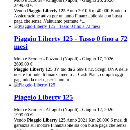
Moto e Scooter
-
Afragola (Napoli)
-
Giugno 26, 2026
2499.00 €
Vendo
Piaggio
Liberty
125
Anno 2010 Km 40.000 Bauletto
Assicurazione attiva per un anno Finanziabile sia con busta
paga che senza .Valutiamo permute *...
Piaggio Liberty 125 - Tasso 0 fino a 72
mesi
Moto e Scooter
-
Pozzuoli (Napoli)
-
Giugno 17, 2026
2699.00 €
Piaggio
Liberty
125
3V tuo da 2.699 € f.c. Scegli UNA delle
nostre formule di finanziamento : - Cash Plan , compra oggi
pagando la metà , per 2 anni n...
Piaggio Liberty 125
Moto e Scooter
-
Afragola (Napoli)
-
Giugno 12, 2026
1999.00 €
Vendo
Piaggio
Liberty
125
Anno 2021 Km 20.000 6 mesi di
garanzia sul motore Finanziabile sia con busta paga che senza