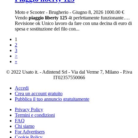
Moto e Scooter
-
Brugherio
-
Giugno 8, 2026
1000.00 €
Vendo
piaggio
liberty
125
4t perfettamente funzionante….
Revisione ok Unico lavoro da fare con una decina di euro di
spesa e sostituzione del filo con...
1
2
3
>
»
© 2022 Usato it. - Adintend Srl - Via dal Verme 7, Milano - P.iva
IT02357550066
Accedi
Crea un account gratuito
Pubblica il tuo annuncio gratuitamente
Privacy Policy
Termini e condizioni
FAQ
Chi siamo
For Advertisers
Cookie Policy