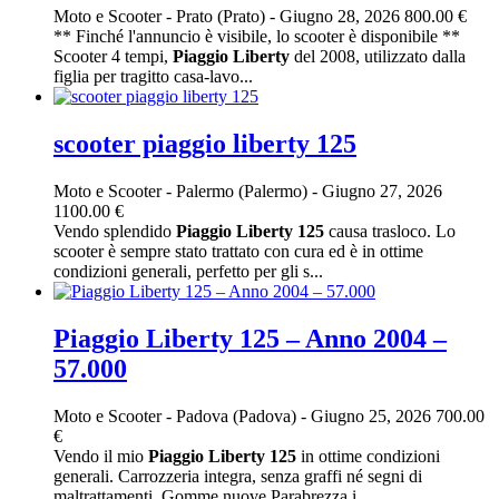
Moto e Scooter
-
Prato (Prato)
-
Giugno 28, 2026
800.00 €
** Finché l'annuncio è visibile, lo scooter è disponibile **
Scooter 4 tempi,
Piaggio
Liberty
del 2008, utilizzato dalla
figlia per tragitto casa-lavo...
scooter piaggio liberty 125
Moto e Scooter
-
Palermo (Palermo)
-
Giugno 27, 2026
1100.00 €
Vendo splendido
Piaggio
Liberty
125
causa trasloco. Lo
scooter è sempre stato trattato con cura ed è in ottime
condizioni generali, perfetto per gli s...
Piaggio Liberty 125 – Anno 2004 –
57.000
Moto e Scooter
-
Padova (Padova)
-
Giugno 25, 2026
700.00
€
Vendo il mio
Piaggio
Liberty
125
in ottime condizioni
generali. Carrozzeria integra, senza graffi né segni di
maltrattamenti. Gomme nuove Parabrezza i...