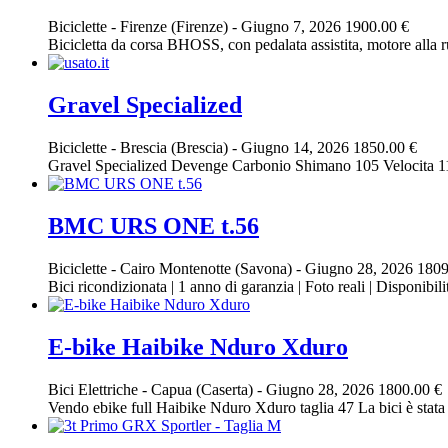
Biciclette
-
Firenze (Firenze)
-
Giugno 7, 2026
1900.00 €
Bicicletta da corsa BHOSS, con pedalata assistita, motore alla r
Gravel Specialized
Biciclette
-
Brescia (Brescia)
-
Giugno 14, 2026
1850.00 €
Gravel Specialized Devenge Carbonio Shimano 105 Velocita 1
BMC URS ONE t.56
Biciclette
-
Cairo Montenotte (Savona)
-
Giugno 28, 2026
1809
Bici ricondizionata | 1 anno di garanzia | Foto reali | Disponibil
E-bike Haibike Nduro Xduro
Bici Elettriche
-
Capua (Caserta)
-
Giugno 28, 2026
1800.00 €
Vendo ebike full Haibike Nduro Xduro taglia 47 La bici è stata s