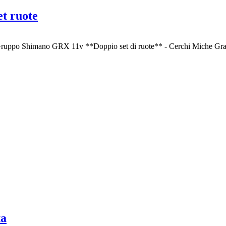
et ruote
 Gruppo Shimano GRX 11v **Doppio set di ruote** - Cerchi Miche Graff
ta