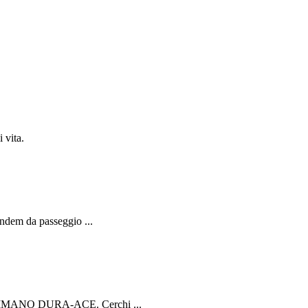
 vita.
andem da passeggio ...
a SHIMANO DURA-ACE. Cerchi ...