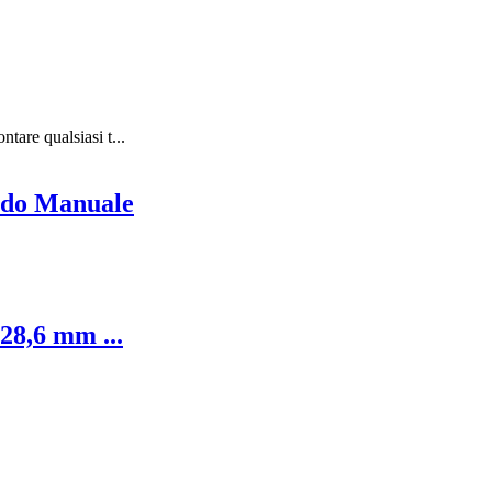
tare qualsiasi t...
ndo Manuale
28,6 mm ...