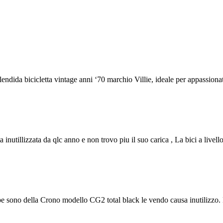
ndida bicicletta vintage anni ‘70 marchio Villie, ideale per appassionati
 inutillizzata da qlc anno e non trovo piu il suo carica , La bici a livell
sono della Crono modello CG2 total black le vendo causa inutilizzo. È