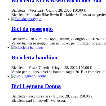
Bicicletta MTB Btwin Rockrider 340.
Biciclette
-
(Vicenza)
-
Giugno 28, 2026
150.00 €
Bicicletta Mountain Bike Btwin Rockrider 340, usata ma perfet
Bici da passeggio
Biciclette
-
San Vito Lo Capo (Trapani)
-
Giugno 28, 2026
150
Vendo bici da passeggio, pari al nuovo, per inutilizzo. Prezzo po
Bicicletta bambino
Biciclette
-
Vasto (Chieti)
-
Giugno 28, 2026
150.00 €
Vendo per inutilizzo bici da bambini taglia 20. Bici completa di c
Bici Legnano Donna
Biciclette
-
Peccioli (Pisa)
-
Giugno 28, 2026
150.00 €
Bicicletta pari al nuovo!!! Mai usata.