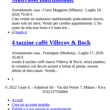
Arredamento casa
-
Cerro Maggiore (Milano)
-
Luglio 18,
2026
70.00 €
Ciao vendo un materasso mattimoniale praticamente nuove,
usato solo tre mesi. Vendo per cambio appartamento. L’ho
usato da sola non fumo e è stato ten...
4 tazzine caffè Villeroy & Boch
Arredamento casa
-
Formigine (Modena)
-
Luglio 17, 2026
35.00 €
vendo 4 tazzine caffè marca Villeroy & Boch, senza piattino,
in ceramica con decori azzurri a forma di piume, nessun
difetto di sbeccature. Vendit...
1
© 2022 Usato it. - Adintend Srl - Via dal Verme 7, Milano - P.iva
IT02357550066
Accedi
Crea un account gratuito
Pubblica il tuo annuncio gratuitamente