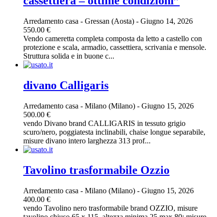
cassettiera – ottime condizioni”
Arredamento casa
-
Gressan (Aosta)
-
Giugno 14, 2026
550.00 €
Vendo cameretta completa composta da letto a castello con
protezione e scala, armadio, cassettiera, scrivania e mensole.
Struttura solida e in buone c...
divano Calligaris
Arredamento casa
-
Milano (Milano)
-
Giugno 15, 2026
500.00 €
vendo Divano brand CALLIGARIS in tessuto grigio
scuro/nero, poggiatesta inclinabili, chaise longue separabile,
misure divano intero larghezza 313 prof...
Tavolino trasformabile Ozzio
Arredamento casa
-
Milano (Milano)
-
Giugno 15, 2026
400.00 €
vendo Tavolino nero trasformabile brand OZZIO, misure
tavolino chiuso 65 x 115, altezza minima 25 max 80; misure