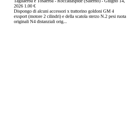
Tagliaerba e Tosaerba
-
Roccadaspide (Salerno)
-
Giugno 14,
2026
1.00 €
Dispongo di alcuni accessori x trattorino goldoni GM 4
exsport (motore 2 cilindri) e della scatola sterzo N.2 pesi ruota
originali N4 distanziali orig...