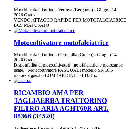
Macchine da Giardino
-
Vertova (Bergamo)
-
Giugno 14,
2026
Gratis
VENDO ATTACCO RAPIDO PER MOTOFALCIATRICE
BCS MAI USATO
Motocoltivatore motofalciatrice
Macchine da Giardino
-
Cortemilia (Cuneo)
-
Giugno 14,
2026
Gratis
Disponibilità di motocoltivatori, motofalciatrici e motozappe
usate. - Motocoltivatore PASQUALI modello SR 10.5 -
motore a gasolio LOMBARDINI 15 LD315...
RICAMBIO AMA PER
TAGLIAERBA TRATTORINO
FILTRO ARIA AGHT60R ART.
88366 (34520)
Tagliaerba e Tosaerba
-
-
Agosto 2, 2026
1.00 €