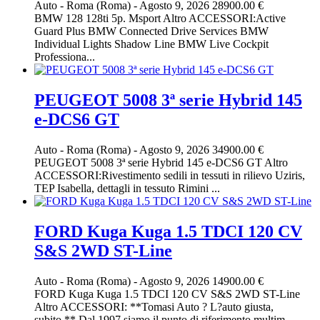
Auto
-
Roma (Roma)
-
Agosto 9, 2026
28900.00 €
BMW 128 128ti 5p. Msport Altro ACCESSORI:Active
Guard Plus BMW Connected Drive Services BMW
Individual Lights Shadow Line BMW Live Cockpit
Professiona...
PEUGEOT 5008 3ª serie Hybrid 145
e-DCS6 GT
Auto
-
Roma (Roma)
-
Agosto 9, 2026
34900.00 €
PEUGEOT 5008 3ª serie Hybrid 145 e-DCS6 GT Altro
ACCESSORI:Rivestimento sedili in tessuti in rilievo Uziris,
TEP Isabella, dettagli in tessuto Rimini ...
FORD Kuga Kuga 1.5 TDCI 120 CV
S&S 2WD ST-Line
Auto
-
Roma (Roma)
-
Agosto 9, 2026
14900.00 €
FORD Kuga Kuga 1.5 TDCI 120 CV S&S 2WD ST-Line
Altro ACCESSORI: **Tomasi Auto ? L?auto giusta,
subito.** Dal 1997 siamo il punto di riferimento multim...