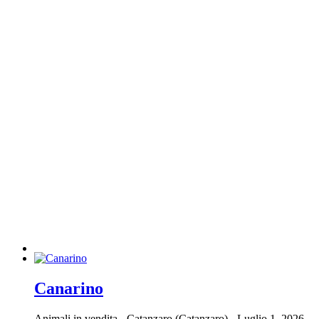
Canarino
Animali in vendita
-
Catanzaro (Catanzaro)
-
Luglio 1, 2026