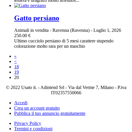
lettiera e tiragraffi molto affettuos...
Gatto persiano
Animali in vendita
-
Ravenna (Ravenna)
-
Luglio 1, 2026
250.00 €
Ultimo cucciolo persiano di 5 mesi carattere stupendo
colorazione molto rara per un maschio
«
<
18
19
20
© 2022 Usato it. - Adintend Srl - Via dal Verme 7, Milano - P.iva
IT02357550066
Accedi
Crea un account gratuito
Pubblica il tuo annuncio gratuitamente
Privacy Policy
Termini e condizioni