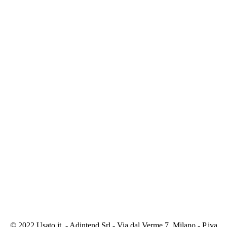
© 2022 Usato it. - Adintend Srl - Via dal Verme 7, Milano - P.iva