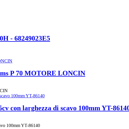
00H - 68249023E5
systems P 70 MOTORE LONCIN
NCIN
15cv con larghezza di scavo 100mm YT-8614
 scavo 100mm YT-86140