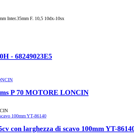
ter.35mm F. 10,5 10dx-10sx
00H - 68249023E5
systems P 70 MOTORE LONCIN
NCIN
15cv con larghezza di scavo 100mm YT-8614