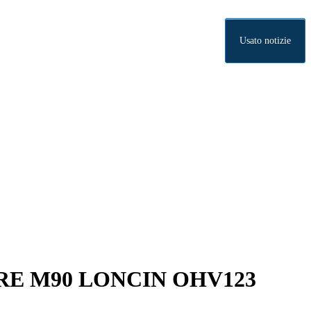
Usato notizie
E M90 LONCIN OHV123