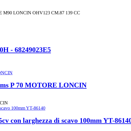
M90 LONCIN OHV123 CM.87 139 CC
00H - 68249023E5
systems P 70 MOTORE LONCIN
NCIN
15cv con larghezza di scavo 100mm YT-8614