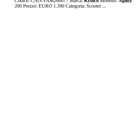
Codice: CAO-VAM260077 Marca:
Kymco
Modello:
Agility
200 Prezzo: EURO 1.390 Categoria: Scooter ...