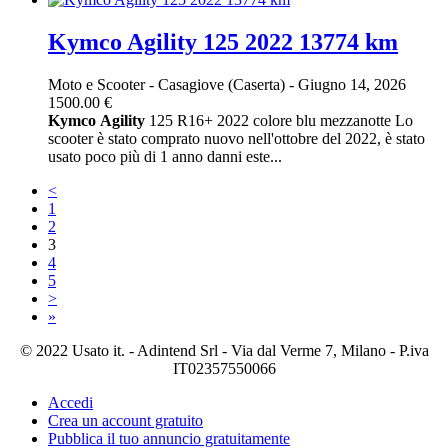
Kymco Agility 125 2022 13774 km
Moto e Scooter
-
Casagiove (Caserta)
-
Giugno 14, 2026
1500.00 €
Kymco
Agility
125 R16+ 2022 colore blu mezzanotte Lo
scooter è stato comprato nuovo nell'ottobre del 2022, è stato
usato poco più di 1 anno danni este...
<
1
2
3
4
5
>
»
© 2022 Usato it. - Adintend Srl - Via dal Verme 7, Milano - P.iva
IT02357550066
Accedi
Crea un account gratuito
Pubblica il tuo annuncio gratuitamente