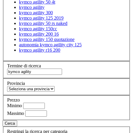
kymco agility 50 4t
kymco agility
kymco agility 300
kymco agility 125 2019
kymco agility 50 rs naked
kymco agility 150cc
kymco agility 200 16
kymco agility 150 quotazione
autonomia kymco agility city 125
kymco agility r16 200
Termine di ricerca
Provincia
Prezzo
Minimo
Massimo
Cerca
Restringi la ricerca per categoria