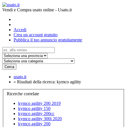
Vendi e Compra usato online - Usato.it
Accedi
Crea un account gratuito
Pubblica il tuo annuncio gratuitamente
Cerca
usato.it
»
Risultati della ricerca: kymco agility
Ricerche correlate
kymco agility 200 2019
kymco agility 150
kymco agility 200cc
kymco agility 300i 2020
kymco agility 200