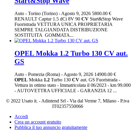
Start&Stop Wave
Auto
-
Torino (Torino)
-
Agosto 9, 2026
5800.00 €
RENAULT Captur 1.5 dCi 8V 90
CV
Start&Stop Wave
Fuoristrada VETTURA UNICA PROPRIETARIA
SEMPRE TALGIANDATA DISTRIBUZIONE
SOSTITUITA GOMMATA...
OPEL Mokka 1.2 Turbo 130 CV aut.
GS
Auto
-
Pomezia (Roma)
-
Agosto 9, 2026
14900.00 €
OPEL
Mokka
1.2
Turbo 130
CV
aut. GS Fuoristrada -
Vettura in ottimo stato - Immatricolata il 06/2023 - km 99.000
- AUTOVETTRA UFFICIALE - GARANZIA 12 ...
© 2022 Usato it. - Adintend Srl - Via dal Verme 7, Milano - P.iva
IT02357550066
Accedi
Crea un account gratuito
Pubblica il tuo annuncio gratuitamente