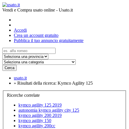
Vendi e Compra usato online - Usato.it
Accedi
Crea un account gratuito
Pubblica il tuo annuncio gratuitamente
Cerca
usato.it
»
Risultati della ricerca: Kymco Agility 125
Ricerche correlate
kymco agility 125 2019
autonomia kymco agility city 125
kymco agility 200 2019
kymco agility 150
kymco agility 200cc