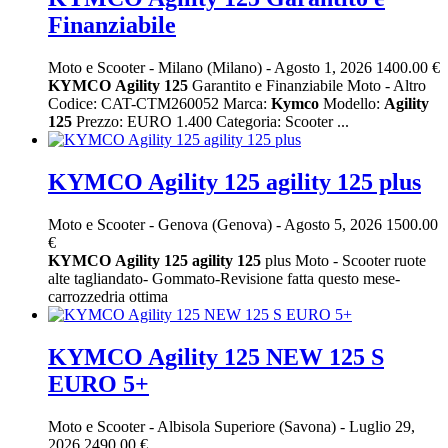
Finanziabile
Moto e Scooter
-
Milano (Milano)
-
Agosto 1, 2026
1400.00 €
KYMCO
Agility
125
Garantito e Finanziabile Moto - Altro
Codice: CAT-CTM260052 Marca:
Kymco
Modello:
Agility
125
Prezzo: EURO 1.400 Categoria: Scooter ...
KYMCO Agility 125 agility 125 plus
Moto e Scooter
-
Genova (Genova)
-
Agosto 5, 2026
1500.00
€
KYMCO
Agility
125
agility
125
plus Moto - Scooter ruote
alte tagliandato- Gommato-Revisione fatta questo mese-
carrozzedria ottima
KYMCO Agility 125 NEW 125 S
EURO 5+
Moto e Scooter
-
Albisola Superiore (Savona)
-
Luglio 29,
2026
2490.00 €