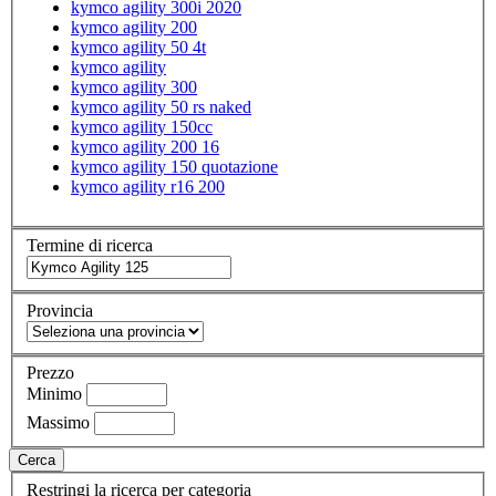
kymco agility 300i 2020
kymco agility 200
kymco agility 50 4t
kymco agility
kymco agility 300
kymco agility 50 rs naked
kymco agility 150cc
kymco agility 200 16
kymco agility 150 quotazione
kymco agility r16 200
Termine di ricerca
Provincia
Prezzo
Minimo
Massimo
Cerca
Restringi la ricerca per categoria