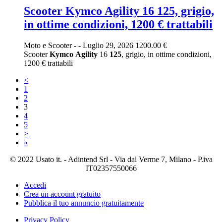
Scooter Kymco Agility 16 125, grigio,
in ottime condizioni, 1200 € trattabili
Moto e Scooter
-
-
Luglio 29, 2026
1200.00 €
Scooter
Kymco
Agility
16
125
, grigio, in ottime condizioni,
1200 € trattabili
<
1
2
3
4
5
>
»
© 2022 Usato it. - Adintend Srl - Via dal Verme 7, Milano - P.iva
IT02357550066
Accedi
Crea un account gratuito
Pubblica il tuo annuncio gratuitamente
Privacy Policy