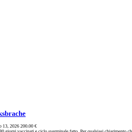
ksbrache
 13, 2026
200.00 €
giorni vaccinati e ciclo sverminale fatto. Per qualsiasi chiarimento ch