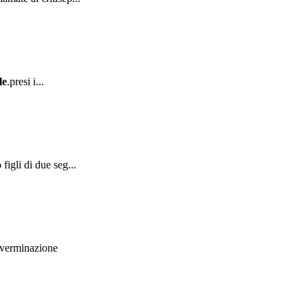
le
.presi i...
igli di due seg...
 sverminazione