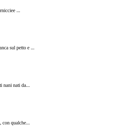
nicciee ...
ca sul petto e ...
 nani nati da...
, con qualche...