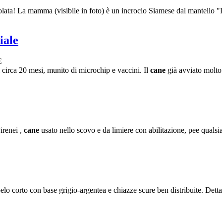
olata! La mamma (visibile in foto) è un incrocio Siamese dal mantello "L
iale
€
 circa 20 mesi, munito di microchip e vaccini. Il
cane
già avviato molto
irenei ,
cane
usato nello scovo e da limiere con abilitazione, pee qualsia
lo corto con base grigio-argentea e chiazze scure ben distribuite. Dettagl