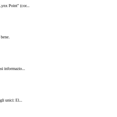
ynx Point" (cor...
 bene.
si informazio...
i unici: El...