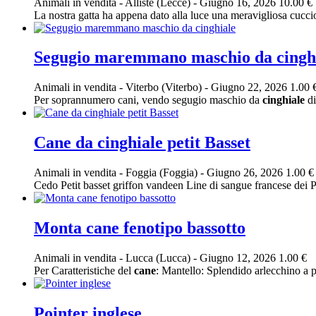
Animali in vendita
-
Alliste (Lecce)
-
Giugno 16, 2026
10.00 €
La nostra gatta ha appena dato alla luce una meravigliosa cucci
Segugio maremmano maschio da cingh
Animali in vendita
-
Viterbo (Viterbo)
-
Giugno 22, 2026
1.00 
Per soprannumero cani, vendo segugio maschio da
cinghiale
di
Cane da cinghiale petit Basset
Animali in vendita
-
Foggia (Foggia)
-
Giugno 26, 2026
1.00 €
Cedo Petit basset griffon vandeen Line di sangue francese dei P
Monta cane fenotipo bassotto
Animali in vendita
-
Lucca (Lucca)
-
Giugno 12, 2026
1.00 €
Per Caratteristiche del
cane
: Mantello: Splendido arlecchino a pe
Pointer inglese